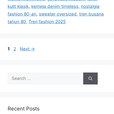
kulit klasik
,
kemeja denim timeless
,
nostalgia
fashion 80-an
,
sweater oversized
,
tren busana
tahun 80
,
Tren fashion 2025
Page
Page
1
2
Next
→
Search
for:
Recent Posts