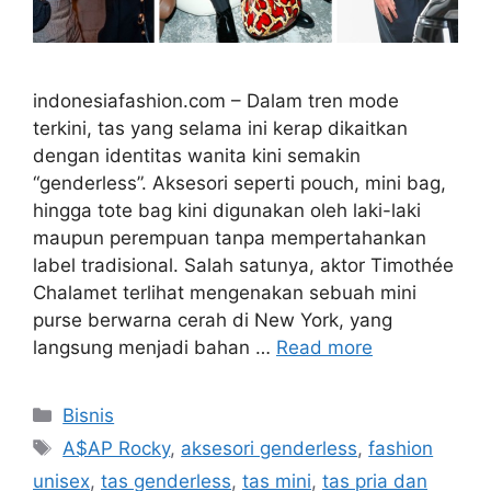
indonesiafashion.com – Dalam tren mode
terkini, tas yang selama ini kerap dikaitkan
dengan identitas wanita kini semakin
“genderless”. Aksesori seperti pouch, mini bag,
hingga tote bag kini digunakan oleh laki-laki
maupun perempuan tanpa mempertahankan
label tradisional. Salah satunya, aktor Timothée
Chalamet terlihat mengenakan sebuah mini
purse berwarna cerah di New York, yang
langsung menjadi bahan …
Read more
Categories
Bisnis
Tags
A$AP Rocky
,
aksesori genderless
,
fashion
unisex
,
tas genderless
,
tas mini
,
tas pria dan