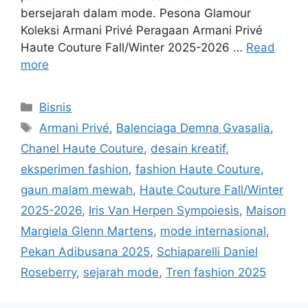
bersejarah dalam mode. Pesona Glamour
Koleksi Armani Privé Peragaan Armani Privé
Haute Couture Fall/Winter 2025-2026 …
Read
more
Categories
Bisnis
Tags
Armani Privé
,
Balenciaga Demna Gvasalia
,
Chanel Haute Couture
,
desain kreatif
,
eksperimen fashion
,
fashion Haute Couture
,
gaun malam mewah
,
Haute Couture Fall/Winter
2025-2026
,
Iris Van Herpen Sympoiesis
,
Maison
Margiela Glenn Martens
,
mode internasional
,
Pekan Adibusana 2025
,
Schiaparelli Daniel
Roseberry
,
sejarah mode
,
Tren fashion 2025