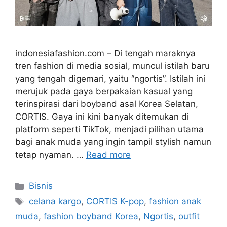
indonesiafashion.com – Di tengah maraknya
tren fashion di media sosial, muncul istilah baru
yang tengah digemari, yaitu “ngortis”. Istilah ini
merujuk pada gaya berpakaian kasual yang
terinspirasi dari boyband asal Korea Selatan,
CORTIS. Gaya ini kini banyak ditemukan di
platform seperti TikTok, menjadi pilihan utama
bagi anak muda yang ingin tampil stylish namun
tetap nyaman. …
Read more
Categories
Bisnis
Tags
celana kargo
,
CORTIS K-pop
,
fashion anak
muda
,
fashion boyband Korea
,
Ngortis
,
outfit