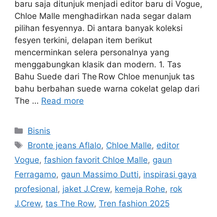
baru saja ditunjuk menjadi editor baru di Vogue,
Chloe Malle menghadirkan nada segar dalam
pilihan fesyennya. Di antara banyak koleksi
fesyen terkini, delapan item berikut
mencerminkan selera personalnya yang
menggabungkan klasik dan modern. 1. Tas
Bahu Suede dari The Row Chloe menunjuk tas
bahu berbahan suede warna cokelat gelap dari
The …
Read more
Categories
Bisnis
Tags
Bronte jeans Aflalo
,
Chloe Malle
,
editor
Vogue
,
fashion favorit Chloe Malle
,
gaun
Ferragamo
,
gaun Massimo Dutti
,
inspirasi gaya
profesional
,
jaket J.Crew
,
kemeja Rohe
,
rok
J.Crew
,
tas The Row
,
Tren fashion 2025