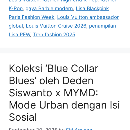
K-Pop
,
gaya Barbie modern
,
Lisa Blackpink
Paris Fashion Week
,
Louis Vuitton ambassador
global
,
Louis Vuitton Cruise 2026
,
penampilan
Lisa PFW
,
Tren fashion 2025
Koleksi ‘Blue Collar
Blues’ oleh Deden
Siswanto x MYMD:
Mode Urban dengan Isi
Sosial
September 30, 2025
by
Siti Aminah