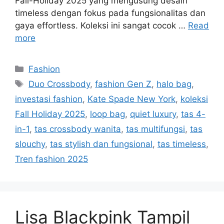
Fall-Holiday 2025 yang mengusung desain
timeless dengan fokus pada fungsionalitas dan
gaya effortless. Koleksi ini sangat cocok …
Read
more
Categories
Fashion
Tags
Duo Crossbody
,
fashion Gen Z
,
halo bag
,
investasi fashion
,
Kate Spade New York
,
koleksi
Fall Holiday 2025
,
loop bag
,
quiet luxury
,
tas 4-
in-1
,
tas crossbody wanita
,
tas multifungsi
,
tas
slouchy
,
tas stylish dan fungsional
,
tas timeless
,
Tren fashion 2025
Lisa Blackpink Tampil