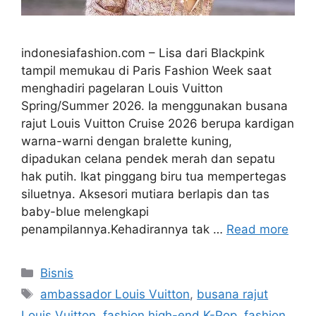
indonesiafashion.com – Lisa dari Blackpink
tampil memukau di Paris Fashion Week saat
menghadiri pagelaran Louis Vuitton
Spring/Summer 2026. Ia menggunakan busana
rajut Louis Vuitton Cruise 2026 berupa kardigan
warna-warni dengan bralette kuning,
dipadukan celana pendek merah dan sepatu
hak putih. Ikat pinggang biru tua mempertegas
siluetnya. Aksesori mutiara berlapis dan tas
baby-blue melengkapi
penampilannya.Kehadirannya tak …
Read more
Categories
Bisnis
Tags
ambassador Louis Vuitton
,
busana rajut
Louis Vuitton
,
fashion high-end K-Pop
,
fashion