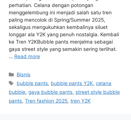
perhatian. Celana dengan potongan
menggelembung ini menjadi salah satu tren
paling mencolok di Spring/Summer 2025,
sekaligus mengukuhkan kembalinya siluet
longgar ala Y2K yang penuh nostalgia. Kembali
ke Tren Y2KBubble pants menjelma sebagai
gaya street style yang semakin sering terlihat.
…
Read more
Categories
Bisnis
Tags
bubble pants
,
bubble pants Y2K
,
celana
bubble
,
gaya bubble pants
,
street style bubble
pants
,
Tren fashion 2025
,
tren Y2K