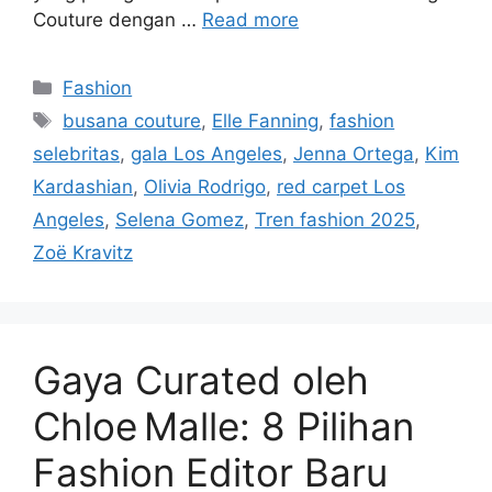
Couture dengan …
Read more
Categories
Fashion
Tags
busana couture
,
Elle Fanning
,
fashion
selebritas
,
gala Los Angeles
,
Jenna Ortega
,
Kim
Kardashian
,
Olivia Rodrigo
,
red carpet Los
Angeles
,
Selena Gomez
,
Tren fashion 2025
,
Zoë Kravitz
Gaya Curated oleh
Chloe Malle: 8 Pilihan
Fashion Editor Baru