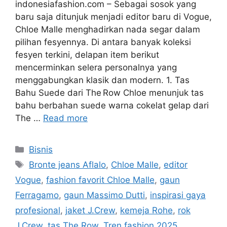
indonesiafashion.com – Sebagai sosok yang
baru saja ditunjuk menjadi editor baru di Vogue,
Chloe Malle menghadirkan nada segar dalam
pilihan fesyennya. Di antara banyak koleksi
fesyen terkini, delapan item berikut
mencerminkan selera personalnya yang
menggabungkan klasik dan modern. 1. Tas
Bahu Suede dari The Row Chloe menunjuk tas
bahu berbahan suede warna cokelat gelap dari
The …
Read more
Categories
Bisnis
Tags
Bronte jeans Aflalo
,
Chloe Malle
,
editor
Vogue
,
fashion favorit Chloe Malle
,
gaun
Ferragamo
,
gaun Massimo Dutti
,
inspirasi gaya
profesional
,
jaket J.Crew
,
kemeja Rohe
,
rok
J.Crew
,
tas The Row
,
Tren fashion 2025