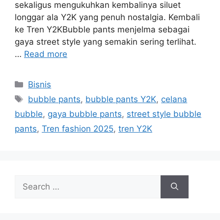
sekaligus mengukuhkan kembalinya siluet
longgar ala Y2K yang penuh nostalgia. Kembali
ke Tren Y2KBubble pants menjelma sebagai
gaya street style yang semakin sering terlihat.
…
Read more
Categories
Bisnis
Tags
bubble pants
,
bubble pants Y2K
,
celana
bubble
,
gaya bubble pants
,
street style bubble
pants
,
Tren fashion 2025
,
tren Y2K
Search
for: