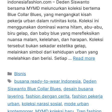
indonesiafashion.com – Deden Siswanto
bersama MYMD meluncurkan koleksi bertema
Blue Collar Blues, yang mengangkat kisah
pekerja urban dalam rutinitas kota. Koleksi ini
menggunakan dominasi warna hitam, abu-abu,
biru gelap, dan baby blue yang merefleksikan
nuansa malam, kelelahan, dan harapan. Koleksi
tersebut bukan sekadar estetika gelap,
melainkan simbol dari kehidupan urban yang
melelahkan dan berisi. Setiap …
Read more
Categories
Bisnis
Tags
busana ready-to-wear Indonesia
,
Deden
Siswanto Blue Collar Blues
,
desain busana
layering
,
fashion dengan cerita
,
fashion pekerja
urban
,
koleksi narasi sosial
,
mode urban
kontemporer
,
MYMD koleksi baru
,
Tren fashion