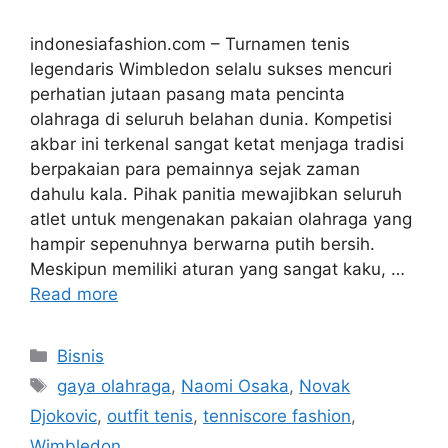
indonesiafashion.com – Turnamen tenis
legendaris Wimbledon selalu sukses mencuri
perhatian jutaan pasang mata pencinta
olahraga di seluruh belahan dunia. Kompetisi
akbar ini terkenal sangat ketat menjaga tradisi
berpakaian para pemainnya sejak zaman
dahulu kala. Pihak panitia mewajibkan seluruh
atlet untuk mengenakan pakaian olahraga yang
hampir sepenuhnya berwarna putih bersih.
Meskipun memiliki aturan yang sangat kaku, …
Read more
Categories
Bisnis
Tags
gaya olahraga
,
Naomi Osaka
,
Novak
Djokovic
,
outfit tenis
,
tenniscore fashion
,
Wimbledon