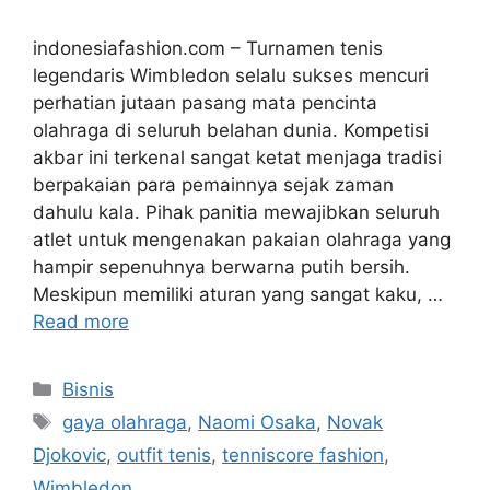
indonesiafashion.com – Turnamen tenis
legendaris Wimbledon selalu sukses mencuri
perhatian jutaan pasang mata pencinta
olahraga di seluruh belahan dunia. Kompetisi
akbar ini terkenal sangat ketat menjaga tradisi
berpakaian para pemainnya sejak zaman
dahulu kala. Pihak panitia mewajibkan seluruh
atlet untuk mengenakan pakaian olahraga yang
hampir sepenuhnya berwarna putih bersih.
Meskipun memiliki aturan yang sangat kaku, …
Read more
Categories
Bisnis
Tags
gaya olahraga
,
Naomi Osaka
,
Novak
Djokovic
,
outfit tenis
,
tenniscore fashion
,
Wimbledon