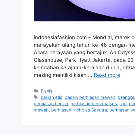
indonesiafashion.com – Mondial, merek 
merayakan ulang tahun ke-46 dengan melu
Acara perayaan yang bertajuk “An Odyssey
Glasshouse, Park Hyatt Jakarta, pada 23 
keindahan kerajaan-kerajaan dunia, dit
masing memiliki kisah …
Read more
Categories
Bisnis
Tags
berlian etis
,
desain perhiasan mewah
,
keanggun
perhiasan berlian
,
perhiasan bertema kerajaan
,
pe
mewah
,
perhiasan Nicholas Saputra
,
perhiasan wa