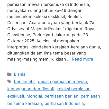
perhiasan mewah terkemuka di Indonesia,
merayakan ulang tahun ke-46 dengan
meluncurkan koleksi eksklusif, Realms
Collection. Acara perayaan yang bertajuk “An
Odyssey of Majestic Realms” digelar di Royal
Glasshouse, Park Hyatt Jakarta, pada 23
Oktober 2025. Koleksi ini merupakan
interpretasi keindahan kerajaan-kerajaan dunia,
dituangkan dalam lima tema besar yang
masing-masing memiliki kisah …
Read more
Categories
Bisnis
Tags
berlian etis
,
desain perhiasan mewah
,
keanggunan dan filosofi
,
koleksi perhiasan
eksklusif
,
Mondial
,
perhiasan berlian
,
perhiasan
bertema kerajaan
,
perhiasan Indonesia
,