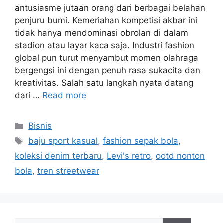
antusiasme jutaan orang dari berbagai belahan
penjuru bumi. Kemeriahan kompetisi akbar ini
tidak hanya mendominasi obrolan di dalam
stadion atau layar kaca saja. Industri fashion
global pun turut menyambut momen olahraga
bergengsi ini dengan penuh rasa sukacita dan
kreativitas. Salah satu langkah nyata datang
dari …
Read more
Categories
Bisnis
Tags
baju sport kasual
,
fashion sepak bola
,
koleksi denim terbaru
,
Levi's retro
,
ootd nonton
bola
,
tren streetwear