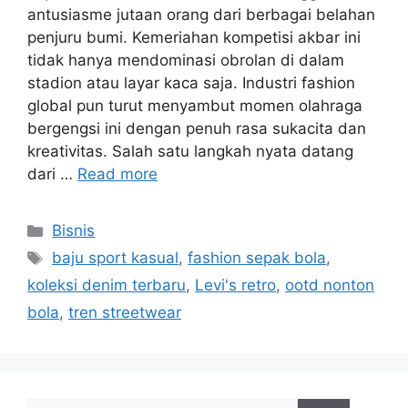
antusiasme jutaan orang dari berbagai belahan
penjuru bumi. Kemeriahan kompetisi akbar ini
tidak hanya mendominasi obrolan di dalam
stadion atau layar kaca saja. Industri fashion
global pun turut menyambut momen olahraga
bergengsi ini dengan penuh rasa sukacita dan
kreativitas. Salah satu langkah nyata datang
dari …
Read more
Categories
Bisnis
Tags
baju sport kasual
,
fashion sepak bola
,
koleksi denim terbaru
,
Levi's retro
,
ootd nonton
bola
,
tren streetwear