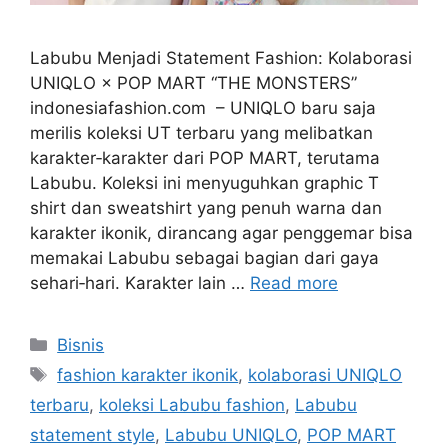
Labubu Menjadi Statement Fashion: Kolaborasi
UNIQLO × POP MART “THE MONSTERS”
indonesiafashion.com – UNIQLO baru saja
merilis koleksi UT terbaru yang melibatkan
karakter‐karakter dari POP MART, terutama
Labubu. Koleksi ini menyuguhkan graphic T
shirt dan sweatshirt yang penuh warna dan
karakter ikonik, dirancang agar penggemar bisa
memakai Labubu sebagai bagian dari gaya
sehari‐hari. Karakter lain …
Read more
Categories
Bisnis
Tags
fashion karakter ikonik
,
kolaborasi UNIQLO
terbaru
,
koleksi Labubu fashion
,
Labubu
statement style
,
Labubu UNIQLO
,
POP MART