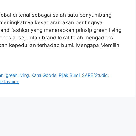
global dikenal sebagai salah satu penyumbang
g meningkatnya kesadaran akan pentingnya
and fashion yang menerapkan prinsip green living
onesia, sejumlah brand lokal telah mengadopsi
gan kepedulian terhadap bumi. Mengapa Memilih
an
,
green living
,
Kana Goods
,
Pijak Bumi
,
SARE/Studio
,
le fashion