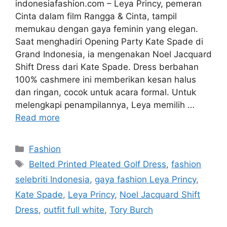
indonesiafashion.com – Leya Princy, pemeran
Cinta dalam film Rangga & Cinta, tampil
memukau dengan gaya feminin yang elegan.
Saat menghadiri Opening Party Kate Spade di
Grand Indonesia, ia mengenakan Noel Jacquard
Shift Dress dari Kate Spade. Dress berbahan
100% cashmere ini memberikan kesan halus
dan ringan, cocok untuk acara formal. Untuk
melengkapi penampilannya, Leya memilih …
Read more
Categories
Fashion
Tags
Belted Printed Pleated Golf Dress
,
fashion
selebriti Indonesia
,
gaya fashion Leya Princy
,
Kate Spade
,
Leya Princy
,
Noel Jacquard Shift
Dress
,
outfit full white
,
Tory Burch