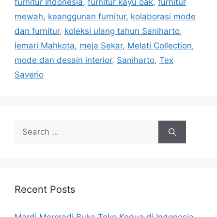
furnitur Indonesia
,
furnitur kayu oak
,
furnitur
mewah
,
keanggunan furnitur
,
kolaborasi mode
dan furnitur
,
koleksi ulang tahun Saniharto
,
lemari Mahkota
,
meja Sekar
,
Melati Collection
,
mode dan desain interior
,
Saniharto
,
Tex
Saverio
Search
for:
Recent Posts