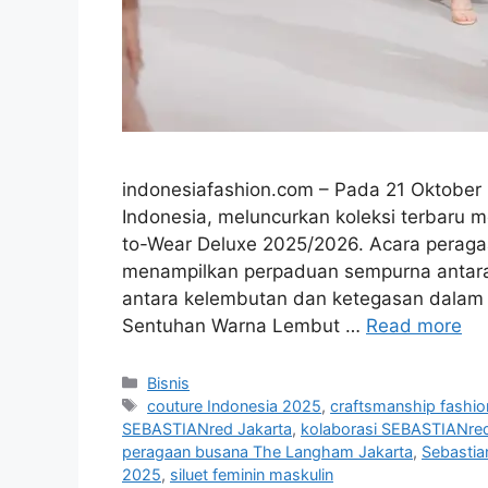
indonesiafashion.com – Pada 21 Oktober 
Indonesia, meluncurkan koleksi terbaru
to-Wear Deluxe 2025/2026. Acara peragaa
menampilkan perpaduan sempurna antara 
antara kelembutan dan ketegasan dalam 
Sentuhan Warna Lembut …
Read more
Categories
Bisnis
Tags
couture Indonesia 2025
,
craftsmanship fashio
SEBASTIANred Jakarta
,
kolaborasi SEBASTIANred
peragaan busana The Langham Jakarta
,
Sebastia
2025
,
siluet feminin maskulin