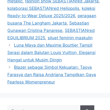
metallic
,
fashion show SEBASTIANred Jakarta
,
kolaborasi SEBASTIANred Heliopolis
,
koleksi
Ready-to-Wear Deluxe 2025/2026
,
peragaan
busana The Langham Jakarta
,
Sebastian
Gunawan Cristina Panarese
,
SEBASTIANred
EQUILIBRIUM 2025
,
siluet feminin maskulin
Luna Maya dan Maxime Bouttier Tampil
Serasi dalam Balutan Louis Vuitton, Elegansi
Hangat untuk Musim Dingin
Blazer sebagai Simbol Kekuatan: Tasya
Farasya dan Raisa Andriana Tampilkan Gaya
Fearless Womenpreneur
Search