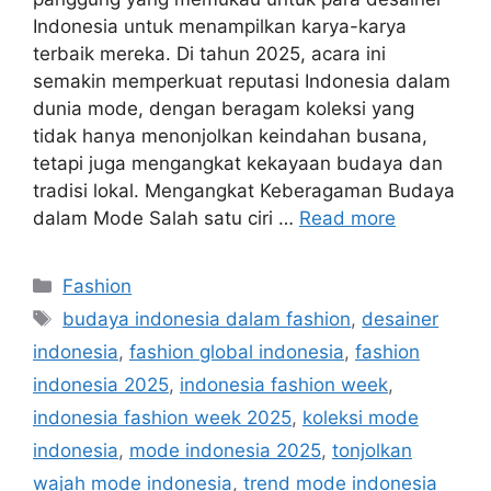
Indonesia untuk menampilkan karya-karya
terbaik mereka. Di tahun 2025, acara ini
semakin memperkuat reputasi Indonesia dalam
dunia mode, dengan beragam koleksi yang
tidak hanya menonjolkan keindahan busana,
tetapi juga mengangkat kekayaan budaya dan
tradisi lokal. Mengangkat Keberagaman Budaya
dalam Mode Salah satu ciri …
Read more
Categories
Fashion
Tags
budaya indonesia dalam fashion
,
desainer
indonesia
,
fashion global indonesia
,
fashion
indonesia 2025
,
indonesia fashion week
,
indonesia fashion week 2025
,
koleksi mode
indonesia
,
mode indonesia 2025
,
tonjolkan
wajah mode indonesia
,
trend mode indonesia