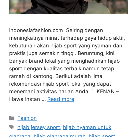
indonesiafashion.com Seiring dengan
meningkatnya minat terhadap gaya hidup aktif,
kebutuhan akan hijab sport yang nyaman dan
praktis juga semakin tinggi. Beruntung, kini
banyak brand lokal yang menghadirkan hijab
sport dengan kualitas terbaik namun tetap
ramah di kantong. Berikut adalah lima
rekomendasi hijab sport lokal yang dapat
menemani aktivitas harian Anda. 1. KENAN –
Hawa Instan …
Read more
Categories
Fashion
Tags
hijab jersey sport
,
hijab nyaman untuk
olahraga
,
hijab olahraga murah
,
hijab sport