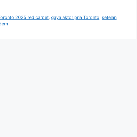
 Toronto 2025 red carpet
,
gaya aktor pria Toronto
,
setelan
odern