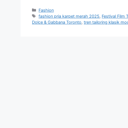
Categories
Fashion
Tags
fashion pria karpet merah 2025
,
Festival Film
Dolce & Gabbana Toronto
,
tren tailoring klasik m