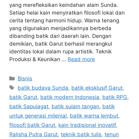
yang merefleksikan keindahan alam Sunda.
Setiap helai kain menyiratkan filosofi lokal dan
cerita tentang harmoni hidup. Warna tenang
yang digunakan menjadikannya berbeda
dibanding batik dari daerah lain. Dengan
demikian, batik Garut berhasil merangkul
identitas lokal dalam rupa artistik. Teknik
Produksi & Keunikan …
Read more
Categories
Bisnis
Tags
batik budaya Sunda
,
batik eksklusif Garut
,
batik Garut
,
batik modern Indonesia
,
batik RPG
,
batik Sapujagat
,
batik sulam tangan
,
batik
untuk generasi milenial
,
batik warna lembut
,
filosofi batik Garut
,
kain tradisional inovatif
,
Ralisha Putra Garut
,
teknik batik tulis
,
tenun