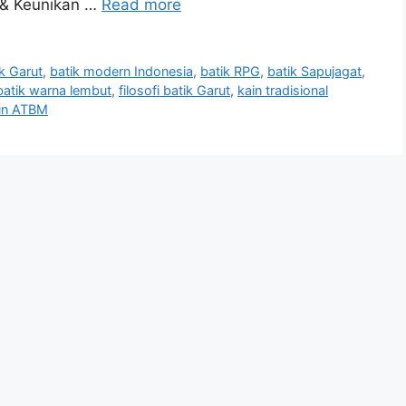
i & Keunikan …
Read more
ik Garut
,
batik modern Indonesia
,
batik RPG
,
batik Sapujagat
,
batik warna lembut
,
filosofi batik Garut
,
kain tradisional
un ATBM