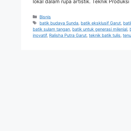
lokal dalam rupa artistik. Teknik Produks
Categories
Bisnis
Tags
batik budaya Sunda
,
batik eksklusif Garut
,
bat
batik sulam tangan
,
batik untuk generasi milenial
,
inovatif
,
Ralisha Putra Garut
,
teknik batik tulis
,
ten