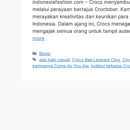
indonesiafashion.com – Crocs menyambu
melalui perayaan bertajuk Croctober. Kam
merayakan kreativitas dan keunikan para
Indonesia. Dalam ajang ini, Crocs menega
mengajak semua orang untuk tampil auten
more
Categories
Bisnis
Tags
alas kaki casual
,
Crocs Bae Leopard Clog
,
Cro
kampanye Come As You Are
,
koleksi terbatas Cr