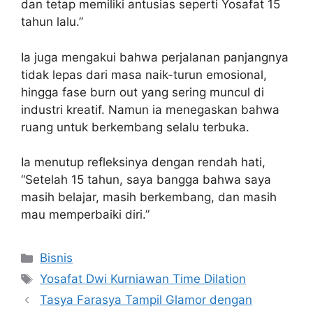
dan tetap memiliki antusias seperti Yosafat 15
tahun lalu.”
Ia juga mengakui bahwa perjalanan panjangnya
tidak lepas dari masa naik-turun emosional,
hingga fase burn out yang sering muncul di
industri kreatif. Namun ia menegaskan bahwa
ruang untuk berkembang selalu terbuka.
Ia menutup refleksinya dengan rendah hati,
“Setelah 15 tahun, saya bangga bahwa saya
masih belajar, masih berkembang, dan masih
mau memperbaiki diri.”
Categories
Bisnis
Tags
Yosafat Dwi Kurniawan Time Dilation
Tasya Farasya Tampil Glamor dengan