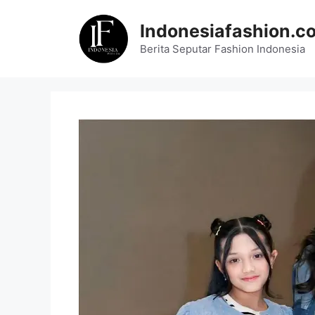
Skip
to
Indonesiafashion.c
content
Berita Seputar Fashion Indonesia