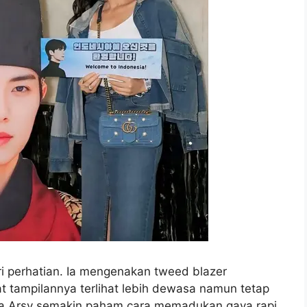
curi perhatian. Ia mengenakan tweed blazer
tampilannya terlihat lebih dewasa namun tetap
wa Arsy semakin paham cara memadukan gaya rapi