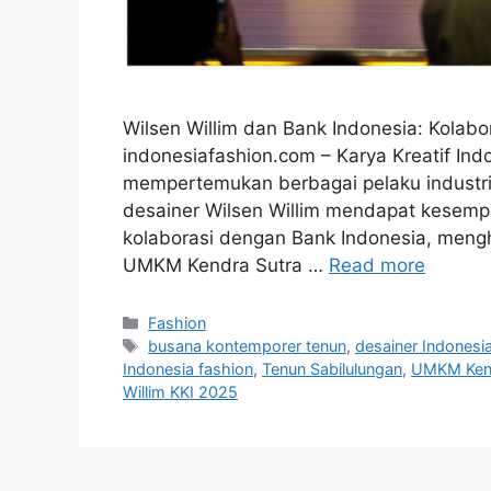
Wilsen Willim dan Bank Indonesia: Kolabo
indonesiafashion.com – Karya Kreatif Ind
mempertemukan berbagai pelaku industri 
desainer Wilsen Willim mendapat kesemp
kolaborasi dengan Bank Indonesia, meng
UMKM Kendra Sutra …
Read more
Categories
Fashion
Tags
busana kontemporer tenun
,
desainer Indonesi
Indonesia fashion
,
Tenun Sabilulungan
,
UMKM Kend
Willim KKI 2025