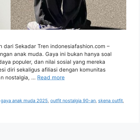
 dari Sekadar Tren indonesiafashion.com –
alangan anak muda. Gaya ini bukan hanya soal
aya populer, dan nilai sosial yang mereka
si diri sekaligus afiliasi dengan komunitas
an nostalgia, …
Read more
,
gaya anak muda 2025
,
outfit nostalgia 90-an
,
skena outfit
,