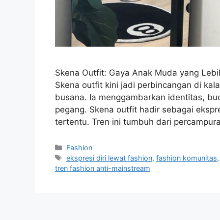
Skena Outfit: Gaya Anak Muda yang Lebih
Skena outfit kini jadi perbincangan di k
busana. Ia menggambarkan identitas, bud
pegang. Skena outfit hadir sebagai ekspre
tertentu. Tren ini tumbuh dari percampur
Categories
Fashion
Tags
ekspresi diri lewat fashion
,
fashion komunitas
tren fashion anti-mainstream