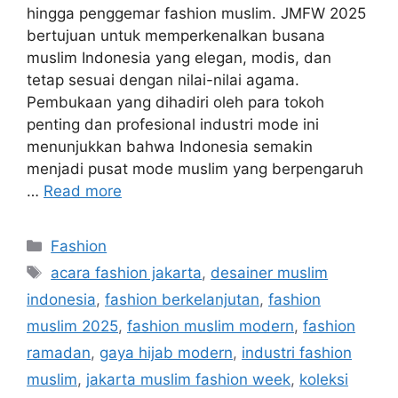
hingga penggemar fashion muslim. JMFW 2025
bertujuan untuk memperkenalkan busana
muslim Indonesia yang elegan, modis, dan
tetap sesuai dengan nilai-nilai agama.
Pembukaan yang dihadiri oleh para tokoh
penting dan profesional industri mode ini
menunjukkan bahwa Indonesia semakin
menjadi pusat mode muslim yang berpengaruh
…
Read more
Categories
Fashion
Tags
acara fashion jakarta
,
desainer muslim
indonesia
,
fashion berkelanjutan
,
fashion
muslim 2025
,
fashion muslim modern
,
fashion
ramadan
,
gaya hijab modern
,
industri fashion
muslim
,
jakarta muslim fashion week
,
koleksi