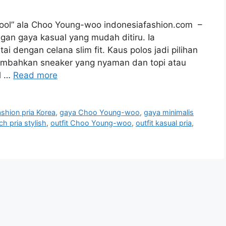
“Cool” ala Choo Young-woo indonesiafashion.com –
gan gaya kasual yang mudah ditiru. Ia
 dengan celana slim fit. Kaus polos jadi pilihan
ambahkan sneaker yang nyaman dan topi atau
l …
Read more
ashion pria Korea
,
gaya Choo Young-woo
,
gaya minimalis
h pria stylish
,
outfit Choo Young-woo
,
outfit kasual pria
,