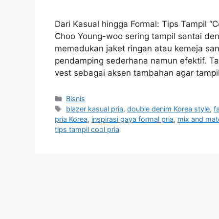
Dari Kasual hingga Formal: Tips Tampil 
Choo Young-woo sering tampil santai den
memadukan jaket ringan atau kemeja santai
pendamping sederhana namun efektif. T
vest sebagai aksen tambahan agar tampi
Categories
Bisnis
Tags
blazer kasual pria
,
double denim Korea style
,
f
pria Korea
,
inspirasi gaya formal pria
,
mix and matc
tips tampil cool pria