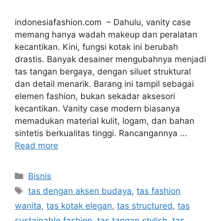
indonesiafashion.com – Dahulu, vanity case
memang hanya wadah makeup dan peralatan
kecantikan. Kini, fungsi kotak ini berubah
drastis. Banyak desainer mengubahnya menjadi
tas tangan bergaya, dengan siluet struktural
dan detail menarik. Barang ini tampil sebagai
elemen fashion, bukan sekadar aksesori
kecantikan. Vanity case modern biasanya
memadukan material kulit, logam, dan bahan
sintetis berkualitas tinggi. Rancangannya …
Read more
Categories
Bisnis
Tags
tas dengan aksen budaya
,
tas fashion
wanita
,
tas kotak elegan
,
tas structured
,
tas
sustainable fashion
,
tas tangan stylish
,
tas