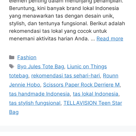
elemen penting dalam menunjang penampilan.
Beruntung, kini banyak brand lokal Indonesia
yang menawarkan tas dengan desain unik,
stylish, dan tentunya fungsional. Berikut adalah
rekomendasi tas lokal yang cocok untuk
menemani aktivitas harian Anda. …
Read more
Categories
Fashion
Tags
Byo Jules Tote Bag
,
Liunic on Things
totebag
,
rekomendasi tas sehari-hari
,
Rounn
Jennie Hobo
,
Scissors Paper Rock Derriere M
,
tas handmade Indonesia
,
tas lokal Indonesia
,
tas stylish fungsional
,
TELLAVISION Teen Star
Bag