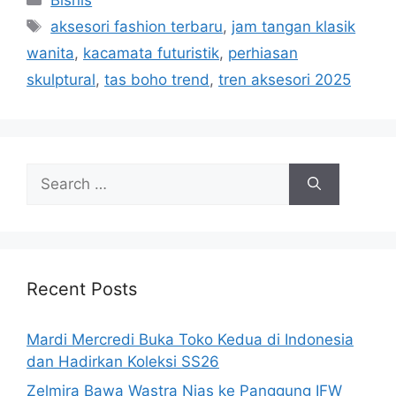
Tags
aksesori fashion terbaru
,
jam tangan klasik
wanita
,
kacamata futuristik
,
perhiasan
skulptural
,
tas boho trend
,
tren aksesori 2025
Search
for:
Recent Posts
Mardi Mercredi Buka Toko Kedua di Indonesia
dan Hadirkan Koleksi SS26
Zelmira Bawa Wastra Nias ke Panggung IFW