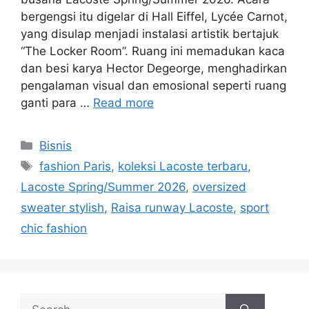
bergengsi itu digelar di Hall Eiffel, Lycée Carnot,
yang disulap menjadi instalasi artistik bertajuk
“The Locker Room”. Ruang ini memadukan kaca
dan besi karya Hector Degeorge, menghadirkan
pengalaman visual dan emosional seperti ruang
ganti para …
Read more
Categories
Bisnis
Tags
fashion Paris
,
koleksi Lacoste terbaru
,
Lacoste Spring/Summer 2026
,
oversized
sweater stylish
,
Raisa runway Lacoste
,
sport
chic fashion
Search