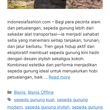
indonesiafashion.com – Bagi para pecinta alam
dan petualangan, sepeda gunung lebih dari
sekadar alat transportasi—ia menjadi sahabat
setia yang menemani setiap tanjakan, turunan,
dan jalur berbatu. Tren gaya hidup aktif dan
eksploratif membuat sepeda gunung kini hadir
dengan desain stylish sekaligus kokoh.
Kombinasi estetika dan performa menjadikan
sepeda gunung ideal untuk menyalurkan hobi
petualangan, baik …
Read more
Categories
Bisnis
,
Bisnis Offline
Tags
sepeda gunung kuat
,
sepeda gunung
modern
,
sepeda gunung stylish
,
sepeda gunung