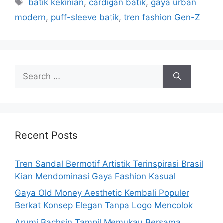
Tags
batik kekinian
,
cardigan batik
,
gaya urban
modern
,
puff-sleeve batik
,
tren fashion Gen-Z
Search
for:
Recent Posts
Tren Sandal Bermotif Artistik Terinspirasi Brasil
Kian Mendominasi Gaya Fashion Kasual
Gaya Old Money Aesthetic Kembali Populer
Berkat Konsep Elegan Tanpa Logo Mencolok
Arumi Bachsin Tampil Memukau Bersama