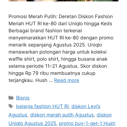
Promosi Merah Putih: Deretan Diskon Fashion
Meriah HUT RI ke-80 dari Uniqlo hingga Keds
Berbagai brand fashion terkenal
menyemarakkan HUT RI ke-80 dengan promo
menarik sepanjang Agustus 2025. Uniqlo
menawarkan potongan harga untuk koleksi
waffle shirt, polo shirt, hingga busana anak
selama periode 11–21 Agustus. Skor diskon
hingga Rp 79 ribu membuatnya cukup
terjangkau. Hush …
Read more
Categories
Bisnis
Tags
belanja fashion HUT RI
,
diskon Levi’s
Agustus
,
diskon merah putih Agustus
,
diskon
Uniqlo Agustus 2025
,
promo buy-1-get-1 Hush