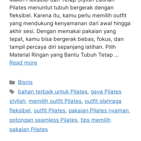
Pilates menuntut tubuh bergerak dengan
fleksibel. Karena itu, kamu perlu memilih outfit
yang mendukung kenyamanan dari awal hingga
akhir sesi. Dengan memakai pakaian yang
tepat, kamu bisa bergerak bebas, fokus, dan
tampil percaya diri sepanjang latihan. Pilih
Material Ringan yang Bantu Tubuh Tetap …
Read more
Categories
Bisnis
Tags
bahan terbaik untuk Pilates
,
gaya Pilates
stylish
,
memilih outfit Pilates
,
outfit olahraga
fleksibel
,
outfit Pilates
,
pakaian Pilates nyaman
,
potongan seamless Pilates
,
tips memilih
pakaian Pilates