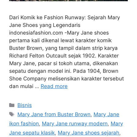
Dari Komik ke Fashion Runway: Sejarah Mary
Jane Shoes yang Legendaris
indonesiafashion.com -Mary Jane shoes
pertama kali dikenal lewat karakter komik
Buster Brown, yang tampil dalam strip karya
Richard Felton Outcault sejak 1902. Karakter
Mary Jane, pacar si tokoh utama, dikenakan
sepatu dengan model ini. Pada 1904, Brown
Shoe Company melisensikan karakter tersebut
dan mulai …
Read more
Categories
Bisnis
Tags
Mary Jane from Buster Brown
,
Mary Jane
ikon fashion
,
Mary Jane runway modern
,
Mary
Jane sepatu klasik
,
Mary Jane shoes sejarah
,