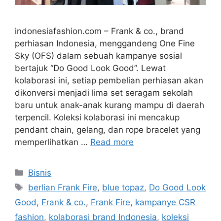
indonesiafashion.com – Frank & co., brand
perhiasan Indonesia, menggandeng One Fine
Sky (OFS) dalam sebuah kampanye sosial
bertajuk “Do Good Look Good”. Lewat
kolaborasi ini, setiap pembelian perhiasan akan
dikonversi menjadi lima set seragam sekolah
baru untuk anak-anak kurang mampu di daerah
terpencil. Koleksi kolaborasi ini mencakup
pendant chain, gelang, dan rope bracelet yang
memperlihatkan …
Read more
Categories
Bisnis
Tags
berlian Frank Fire
,
blue topaz
,
Do Good Look
Good
,
Frank & co.
,
Frank Fire
,
kampanye CSR
fashion
,
kolaborasi brand Indonesia
,
koleksi