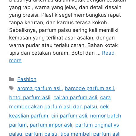
yang rapi, warna yang jelas, dan detail desain
yang presisi. Plastik segel membungkus rapat
tanpa kerutan, dan kardus terasa kokoh.
Sebaliknya, parfum palsu sering kali memiliki
kemasan yang terlihat asal-asalan, dengan
warna pudar atau terlalu cerah. Bahan kotak
tipis dan cetakan buram. Botol dan …
Read
more
Categories
Fashion
Tags
aroma parfum asli
,
barcode parfum asli
,
botol parfum asli
,
cairan parfum asli
,
cara
membedakan parfum asli dan palsu
,
cek
keaslian parfum
,
ciri parfum asli
,
nomor batch
parfum
,
parfum impor asli
,
parfum original vs
palsu
,
parfum palsu
,
tips membeli parfum asli