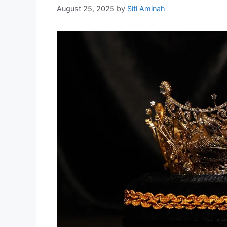
August 25, 2025
by
Siti Aminah