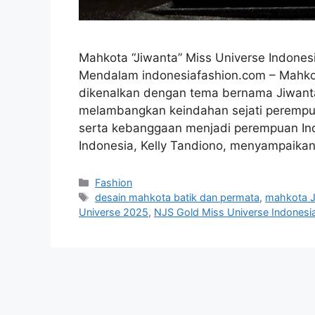
Mahkota “Jiwanta” Miss Universe Indones
Mendalam indonesiafashion.com – Mahkot
dikenalkan dengan tema bernama Jiwanta
melambangkan keindahan sejati perempua
serta kebanggaan menjadi perempuan Indo
Indonesia, Kelly Tandiono, menyampaik
Categories
Fashion
Tags
desain mahkota batik dan permata
,
mahkota J
Universe 2025
,
NJS Gold Miss Universe Indonesi