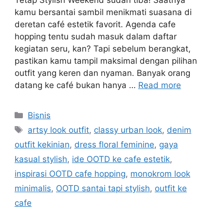
kamu bersantai sambil menikmati suasana di
deretan café estetik favorit. Agenda cafe
hopping tentu sudah masuk dalam daftar
kegiatan seru, kan? Tapi sebelum berangkat,
pastikan kamu tampil maksimal dengan pilihan
outfit yang keren dan nyaman. Banyak orang
datang ke café bukan hanya …
Read more
Categories
Bisnis
Tags
artsy look outfit
,
classy urban look
,
denim
outfit kekinian
,
dress floral feminine
,
gaya
kasual stylish
,
ide OOTD ke cafe estetik
,
inspirasi OOTD cafe hopping
,
monokrom look
minimalis
,
OOTD santai tapi stylish
,
outfit ke
cafe