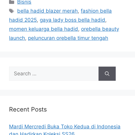
Categories
Bisnis
Tags
bella hadid blazer merah
,
fashion bella
hadid 2025
,
gaya lady boss bella hadid
,
momen keluarga bella hadid
,
orebella beauty
launch
,
peluncuran orebella timur tengah
Search
for:
Recent Posts
Mardi Mercredi Buka Toko Kedua di Indonesia
dan Hadirkan Koleksi SS26