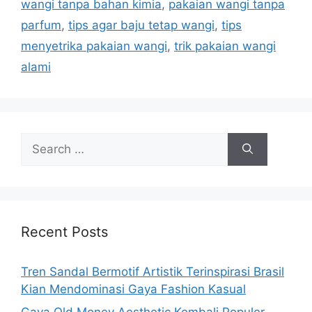
wangi tanpa bahan kimia
,
pakaian wangi tanpa
parfum
,
tips agar baju tetap wangi
,
tips
menyetrika pakaian wangi
,
trik pakaian wangi
alami
Search
for:
Recent Posts
Tren Sandal Bermotif Artistik Terinspirasi Brasil
Kian Mendominasi Gaya Fashion Kasual