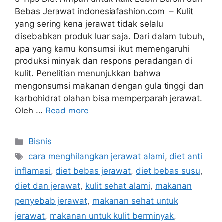
Bebas Jerawat indonesiafashion.com – Kulit
yang sering kena jerawat tidak selalu
disebabkan produk luar saja. Dari dalam tubuh,
apa yang kamu konsumsi ikut memengaruhi
produksi minyak dan respons peradangan di
kulit. Penelitian menunjukkan bahwa
mengonsumsi makanan dengan gula tinggi dan
karbohidrat olahan bisa memperparah jerawat.
Oleh …
Read more
Categories
Bisnis
Tags
cara menghilangkan jerawat alami
,
diet anti
inflamasi
,
diet bebas jerawat
,
diet bebas susu
,
diet dan jerawat
,
kulit sehat alami
,
makanan
penyebab jerawat
,
makanan sehat untuk
jerawat
,
makanan untuk kulit berminyak
,