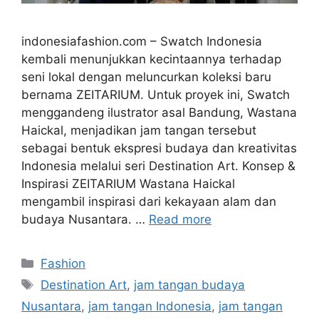
indonesiafashion.com – Swatch Indonesia
kembali menunjukkan kecintaannya terhadap
seni lokal dengan meluncurkan koleksi baru
bernama ZEITARIUM. Untuk proyek ini, Swatch
menggandeng ilustrator asal Bandung, Wastana
Haickal, menjadikan jam tangan tersebut
sebagai bentuk ekspresi budaya dan kreativitas
Indonesia melalui seri Destination Art. Konsep &
Inspirasi ZEITARIUM Wastana Haickal
mengambil inspirasi dari kekayaan alam dan
budaya Nusantara. …
Read more
Categories
Fashion
Tags
Destination Art
,
jam tangan budaya
Nusantara
,
jam tangan Indonesia
,
jam tangan