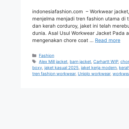
indonesiafashion.com – Workwear jacket,
menjelma menjadi tren fashion utama di 
dan kerah corduroy, jaket ini telah mere
dunia. Asal Usul Workwear Jacket Pada a
mengenakan chore coat …
Read more
Categories
Fashion
Tags
Alex Mill jacket
,
barn jacket
,
Carhartt WIP
,
chor
boxy
,
jaket kasual 2025
,
jaket kerja modern
,
kera
tren fashion workwear
,
Uniqlo workwear
,
workwea