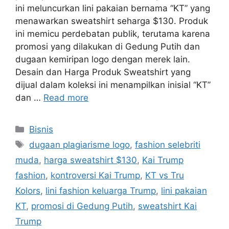
ini meluncurkan lini pakaian bernama “KT” yang
menawarkan sweatshirt seharga $130. Produk
ini memicu perdebatan publik, terutama karena
promosi yang dilakukan di Gedung Putih dan
dugaan kemiripan logo dengan merek lain.
Desain dan Harga Produk Sweatshirt yang
dijual dalam koleksi ini menampilkan inisial “KT”
dan …
Read more
Categories
Bisnis
Tags
dugaan plagiarisme logo
,
fashion selebriti
muda
,
harga sweatshirt $130
,
Kai Trump
fashion
,
kontroversi Kai Trump
,
KT vs Tru
Kolors
,
lini fashion keluarga Trump
,
lini pakaian
KT
,
promosi di Gedung Putih
,
sweatshirt Kai
Trump