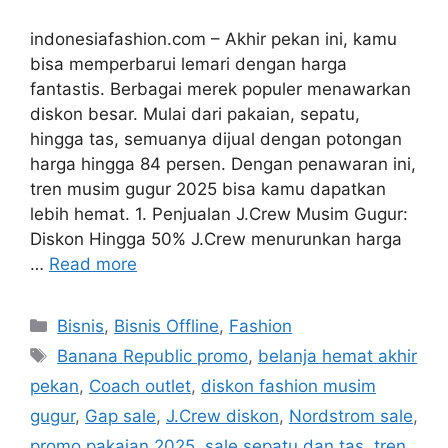
indonesiafashion.com – Akhir pekan ini, kamu
bisa memperbarui lemari dengan harga
fantastis. Berbagai merek populer menawarkan
diskon besar. Mulai dari pakaian, sepatu,
hingga tas, semuanya dijual dengan potongan
harga hingga 84 persen. Dengan penawaran ini,
tren musim gugur 2025 bisa kamu dapatkan
lebih hemat. 1. Penjualan J.Crew Musim Gugur:
Diskon Hingga 50% J.Crew menurunkan harga
…
Read more
Categories
Bisnis
,
Bisnis Offline
,
Fashion
Tags
Banana Republic promo
,
belanja hemat akhir
pekan
,
Coach outlet
,
diskon fashion musim
gugur
,
Gap sale
,
J.Crew diskon
,
Nordstrom sale
,
promo pakaian 2025
,
sale sepatu dan tas
,
tren