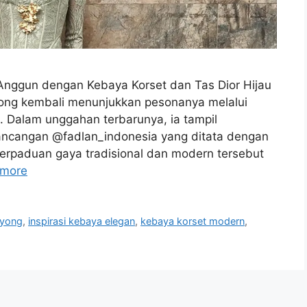
ggun dengan Kebaya Korset dan Tas Dior Hijau
ong kembali menunjukkan pesonanya melalui
. Dalam unggahan terbarunya, ia tampil
ncangan @fadlan_indonesia yang ditata dengan
 Perpaduan gaya tradisional dan modern tersebut
 more
ayong
,
inspirasi kebaya elegan
,
kebaya korset modern
,