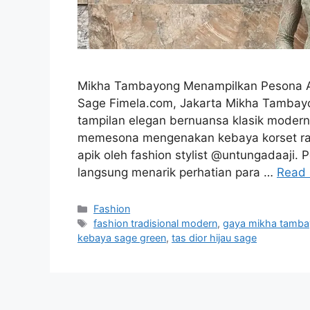
Mikha Tambayong Menampilkan Pesona An
Sage Fimela.com, Jakarta Mikha Tambay
tampilan elegan bernuansa klasik modern
memesona mengenakan kebaya korset ra
apik oleh fashion stylist @untungadaaji.
langsung menarik perhatian para …
Read
Categories
Fashion
Tags
fashion tradisional modern
,
gaya mikha tamb
kebaya sage green
,
tas dior hijau sage