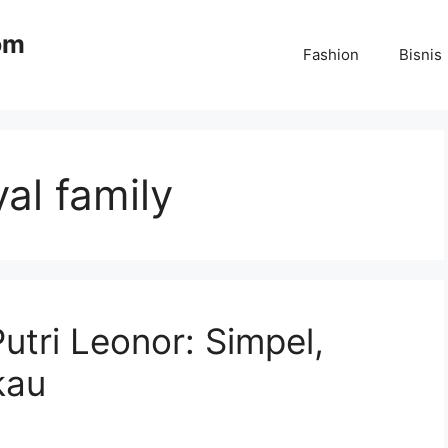
om
Fashion
Bisnis
yal family
tri Leonor: Simpel,
kau