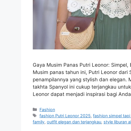
Gaya Musim Panas Putri Leonor: Simpel, 
Musim panas tahun ini, Putri Leonor dari
penampilannya yang stylish dan elegan. M
takhta Spanyol ini cukup terjangkau untu
Leonor dapat menjadi inspirasi bagi And
Categories
Fashion
Tags
fashion Putri Leonor 2025
,
fashion simpel tapi
family
,
outfit elegan dan terjangkau
,
style liburan